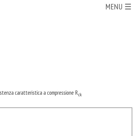
MENU ☰
istenza caratteristica a compressione R
ck