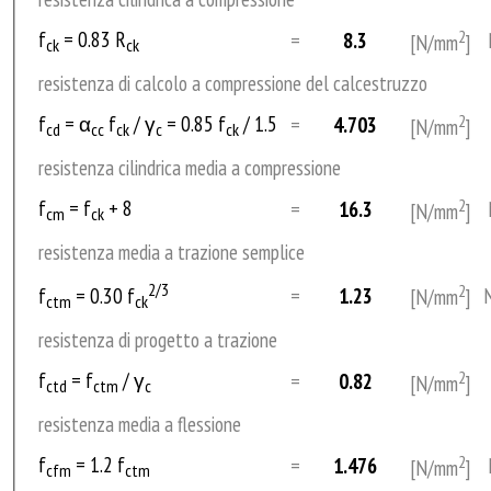
f
= 0.83 R
2
=
8.3
[N/mm
]
ck
ck
home
resistenza di calcolo a compressione del calcestruzzo
f
= α
f
/ γ
= 0.85 f
/ 1.5
2
=
4.703
[N/mm
]
cd
cc
ck
c
ck
lo
resistenza cilindrica media a compressione
studio
f
= f
+ 8
2
=
16.3
[N/mm
]
cm
ck
resistenza media a trazione semplice
il
2/3
2
f
= 0.30 f
=
1.23
[N/mm
]
ctm
ck
blog
resistenza di progetto a trazione
consulenza
f
= f
/ γ
2
=
0.82
[N/mm
]
ctd
ctm
c
resistenza media a flessione
online
f
= 1.2 f
2
=
1.476
[N/mm
]
cfm
ctm