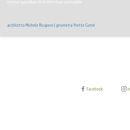
esercizi quotidiani di Architettura sostenibile
architetto Michele Ricupero | geometra Yvette Comé
Facebook
I