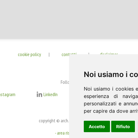
cookie policy
|
contatti
|
disclaimer
Noi usiamo i c
Follow us
Noi usiamo i cookies e
nstagram
LinkedIn
feeds
Arc
esperienza di naviga
personalizzati e annunc
per capire da dove arriv
copyright © arch. Michele Ricupero
Accetto
Rifiuto
- area riservata -