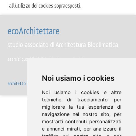
all'utilizzo dei cookies sopraesposti.
ecoArchitettare
studio associato di Architettura Bioclimatica
esercizi quotidiani di Architettura sostenibile
Noi usiamo i cookies
architetto Michele Ricupero | geometra Yvette Comé
Noi usiamo i cookies e altre
tecniche di tracciamento per
migliorare la tua esperienza di
cookie policy
|
contatti
|
navigazione nel nostro sito, per
disclaimer
mostrarti contenuti personalizzati
e annunci mirati, per analizzare il