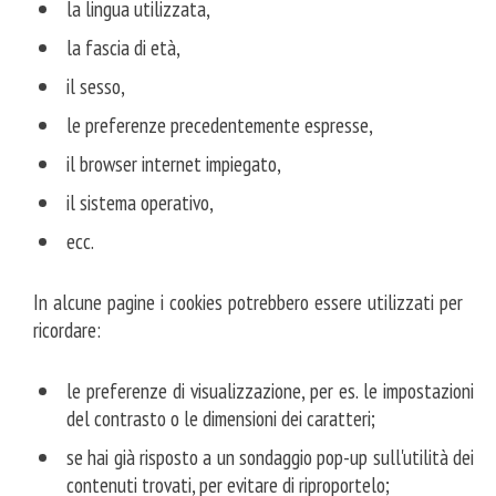
studio
la lingua utilizzata,
la fascia di età,
il
il sesso,
blog
le preferenze precedentemente espresse,
il browser internet impiegato,
consulenza
il sistema operativo,
ecc.
online
In alcune pagine i cookies potrebbero essere utilizzati per
curriculum
ricordare:
APPS
le preferenze di visualizzazione, per es. le impostazioni
del contrasto o le dimensioni dei caratteri;
download
se hai già risposto a un sondaggio pop-up sull'utilità dei
contenuti trovati, per evitare di riproportelo;