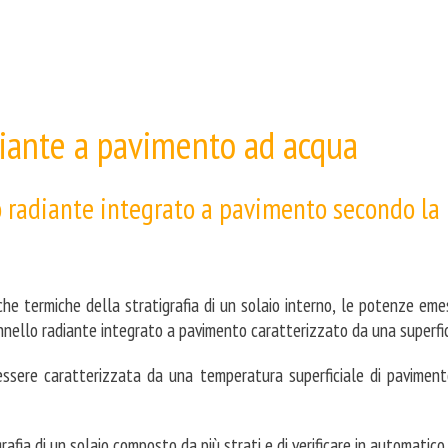
iante a pavimento ad acqua
 radiante integrato a pavimento secondo l
he termiche della stratigrafia di un solaio interno, le potenze emes
nnello radiante integrato a pavimento caratterizzato da una superfic
ò essere caratterizzata da una temperatura superficiale di pavime
rafia di un solaio composto da più strati e di verificare in automatico i