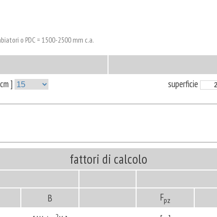
cambiatori o PDC = 1500-2500 mm c.a.
 [ cm ]
superficie
fattori di calcolo
F
B
pz
2