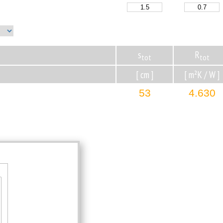
s
R
tot
tot
[ cm ]
[ m²K / W ]