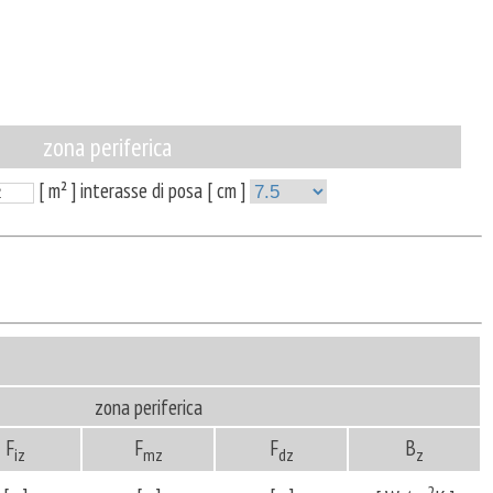
zona periferica
[ m² ] interasse di posa [ cm ]
zona periferica
F
F
F
B
iz
mz
dz
z
2