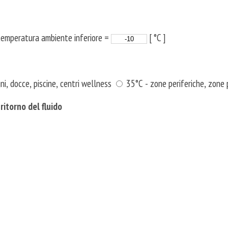
- temperatura ambiente inferiore =
[ °C ]
i, docce, piscine, centri wellness
35°C - zone periferiche, zone 
itorno del fluido