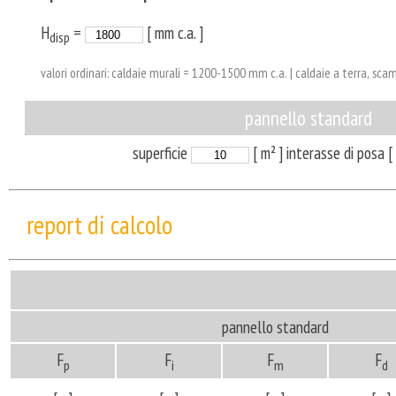
H
=
[ mm c.a. ]
disp
valori ordinari: caldaie murali = 1200-1500 mm c.a. | caldaie a terra, s
pannello standard
superficie
[ m² ] interasse di posa
report di calcolo
pannello standard
F
F
F
F
p
i
m
d