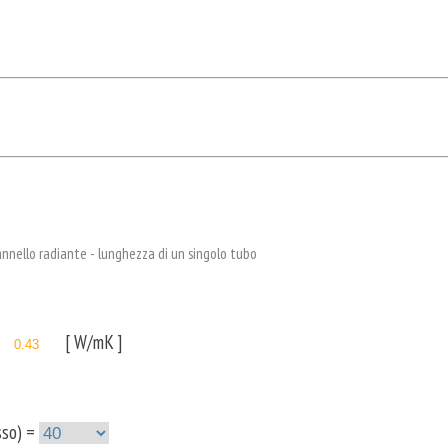
annello radiante - lunghezza di un singolo tubo
[ W/mK ]
sso) =