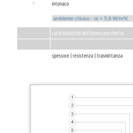
il
9
intonaco
blog
consulenza
caratteristiche dell'intero pacchetto
online
spessore | resistenza | trasmittanza
curriculum
APPS
download
friends