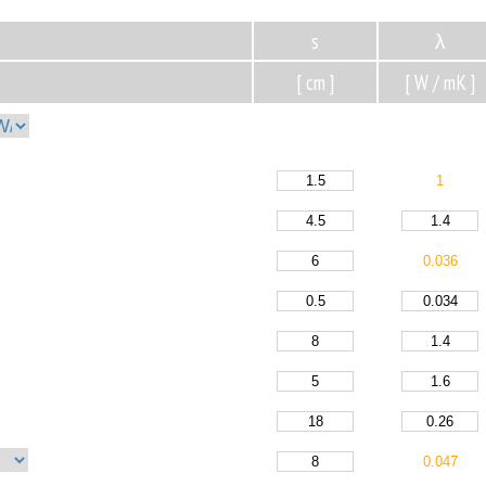
s
λ
[ cm ]
[ W / mK ]