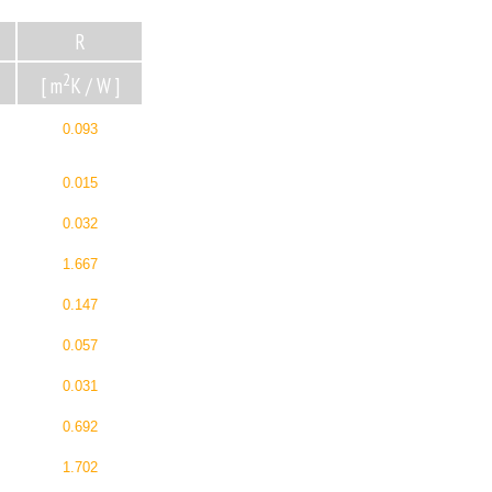
R
2
[ m
K / W ]